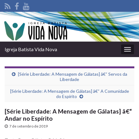
Igreja Batista Vida Nova
Alter
nave
[Série Liberdade: A Mensagem de Gálatas] â€“ Servos da
Liberdade
[Série Liberdade: A Mensagem de Gálatas] â€“ A Comunidade
do Espí­rito
[Série Liberdade: A Mensagem de Gálatas] â€“
Andar no Espí­rito
7 de setembro de 2019