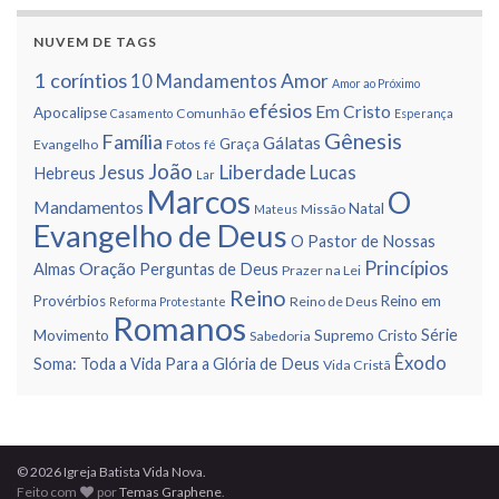
NUVEM DE TAGS
1 corí­ntios
Amor
10 Mandamentos
Amor ao Próximo
efésios
Em Cristo
Apocalipse
Comunhão
Casamento
Esperança
Gênesis
Famí­lia
Gálatas
Graça
Evangelho
Fotos
fé
João
Liberdade
Jesus
Lucas
Hebreus
Lar
Marcos
O
Mandamentos
Natal
Missão
Mateus
Evangelho de Deus
O Pastor de Nossas
Princí­pios
Oração
Almas
Perguntas de Deus
Prazer na Lei
Reino
Provérbios
Reino em
Reino de Deus
Reforma Protestante
Romanos
Série
Movimento
Supremo Cristo
Sabedoria
Êxodo
Soma: Toda a Vida Para a Glória de Deus
Vida Cristã
© 2026 Igreja Batista Vida Nova.
Feito com
por
Temas Graphene
.