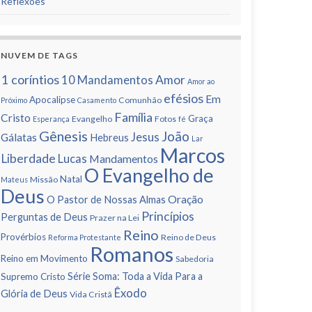
Reflexões
NUVEM DE TAGS
1 corí­ntios
Amor
10 Mandamentos
Amor ao
efésios
Em
Apocalipse
Comunhão
Próximo
Casamento
Famí­lia
Cristo
Graça
Evangelho
Fotos
Esperança
fé
Gênesis
João
Jesus
Gálatas
Hebreus
Lar
Marcos
Liberdade
Lucas
Mandamentos
O Evangelho de
Natal
Missão
Mateus
Deus
Oração
O Pastor de Nossas Almas
Princí­pios
Perguntas de Deus
Prazer na Lei
Reino
Provérbios
Reino de Deus
Reforma Protestante
Romanos
Reino em Movimento
Sabedoria
Série Soma: Toda a Vida Para a
Supremo Cristo
Êxodo
Glória de Deus
Vida Cristã