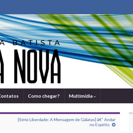
Contatos
Como chegar?
Multimídia
[Série Liberdade: A Mensagem de Gálatas] â€“ Andar
no Espí­rito