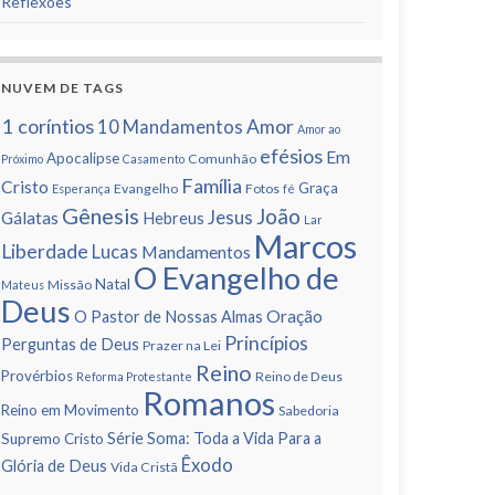
Reflexões
NUVEM DE TAGS
1 corí­ntios
Amor
10 Mandamentos
Amor ao
efésios
Em
Apocalipse
Comunhão
Próximo
Casamento
Famí­lia
Cristo
Graça
Evangelho
Fotos
Esperança
fé
Gênesis
João
Jesus
Gálatas
Hebreus
Lar
Marcos
Liberdade
Lucas
Mandamentos
O Evangelho de
Natal
Missão
Mateus
Deus
Oração
O Pastor de Nossas Almas
Princí­pios
Perguntas de Deus
Prazer na Lei
Reino
Provérbios
Reino de Deus
Reforma Protestante
Romanos
Reino em Movimento
Sabedoria
Série Soma: Toda a Vida Para a
Supremo Cristo
Êxodo
Glória de Deus
Vida Cristã