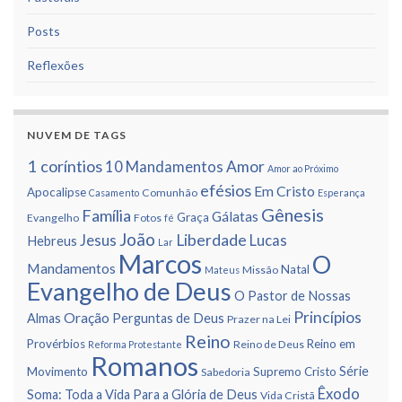
Posts
Reflexões
NUVEM DE TAGS
1 corí­ntios
Amor
10 Mandamentos
Amor ao Próximo
efésios
Em Cristo
Apocalipse
Comunhão
Casamento
Esperança
Gênesis
Famí­lia
Gálatas
Graça
Evangelho
Fotos
fé
João
Liberdade
Jesus
Lucas
Hebreus
Lar
Marcos
O
Mandamentos
Natal
Missão
Mateus
Evangelho de Deus
O Pastor de Nossas
Princí­pios
Oração
Almas
Perguntas de Deus
Prazer na Lei
Reino
Provérbios
Reino em
Reino de Deus
Reforma Protestante
Romanos
Série
Movimento
Supremo Cristo
Sabedoria
Êxodo
Soma: Toda a Vida Para a Glória de Deus
Vida Cristã