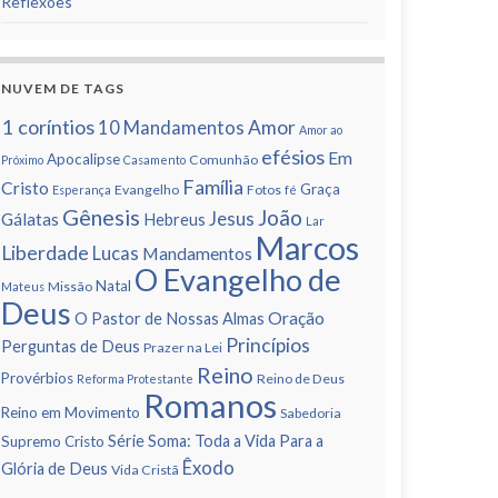
Reflexões
NUVEM DE TAGS
1 corí­ntios
Amor
10 Mandamentos
Amor ao
efésios
Em
Apocalipse
Comunhão
Próximo
Casamento
Famí­lia
Cristo
Graça
Evangelho
Fotos
Esperança
fé
Gênesis
João
Jesus
Gálatas
Hebreus
Lar
Marcos
Liberdade
Lucas
Mandamentos
O Evangelho de
Natal
Missão
Mateus
Deus
Oração
O Pastor de Nossas Almas
Princí­pios
Perguntas de Deus
Prazer na Lei
Reino
Provérbios
Reino de Deus
Reforma Protestante
Romanos
Reino em Movimento
Sabedoria
Série Soma: Toda a Vida Para a
Supremo Cristo
Êxodo
Glória de Deus
Vida Cristã