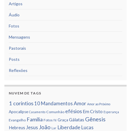
Artigos
Áudio
Fotos
Mensagens
Pastorais
Posts
Reflexões
NUVEM DE TAGS
1 corí­ntios
Amor
10 Mandamentos
Amor ao Próximo
efésios
Em Cristo
Apocalipse
Comunhão
Casamento
Esperança
Gênesis
Famí­lia
Gálatas
Graça
Evangelho
Fotos
fé
João
Liberdade
Jesus
Lucas
Hebreus
Lar