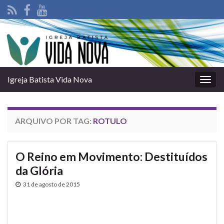
Igreja Batista Vida Nova
Alter
nave
ARQUIVO POR TAG:
ROTULO
O Reino em Movimento: Destituí­dos
da Glória
31 de agosto de 2015