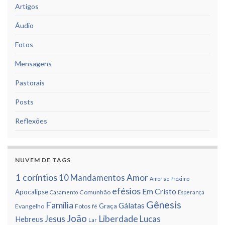
Artigos
Áudio
Fotos
Mensagens
Pastorais
Posts
Reflexões
NUVEM DE TAGS
1 corí­ntios
Amor
10 Mandamentos
Amor ao Próximo
efésios
Em Cristo
Apocalipse
Comunhão
Casamento
Esperança
Gênesis
Famí­lia
Gálatas
Graça
Evangelho
Fotos
fé
João
Liberdade
Jesus
Lucas
Hebreus
Lar