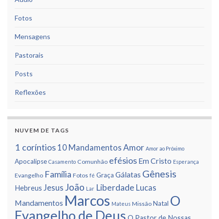
Fotos
Mensagens
Pastorais
Posts
Reflexões
NUVEM DE TAGS
1 corí­ntios
Amor
10 Mandamentos
Amor ao Próximo
efésios
Em Cristo
Apocalipse
Comunhão
Casamento
Esperança
Gênesis
Famí­lia
Gálatas
Graça
Evangelho
Fotos
fé
João
Liberdade
Jesus
Lucas
Hebreus
Lar
Marcos
O
Mandamentos
Natal
Missão
Mateus
Evangelho de Deus
O Pastor de Nossas