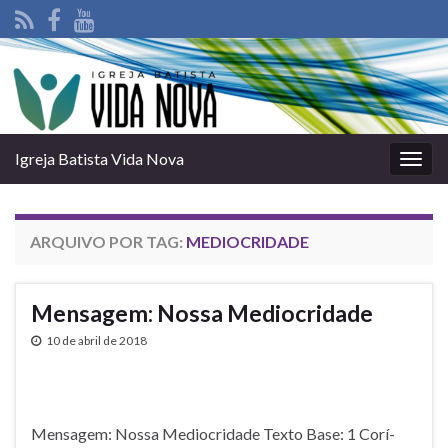
Igreja Batista Vida Nova
Alter
nave
ARQUIVO POR TAG:
MEDIOCRIDADE
Mensagem: Nossa Mediocridade
10 de abril de 2018
Mensagem: Nossa Mediocridade Texto Base: 1 Corí­