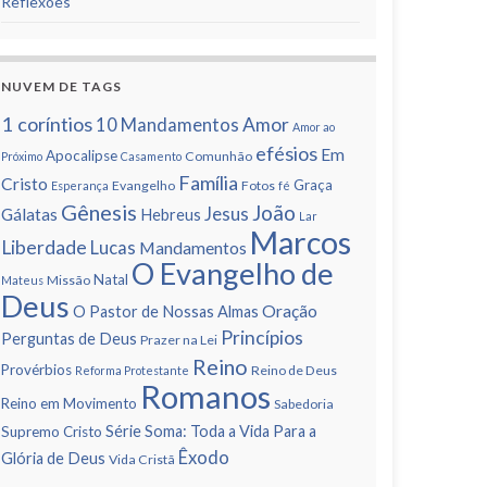
Reflexões
NUVEM DE TAGS
1 corí­ntios
Amor
10 Mandamentos
Amor ao
efésios
Em
Apocalipse
Comunhão
Próximo
Casamento
Famí­lia
Cristo
Graça
Evangelho
Fotos
Esperança
fé
Gênesis
João
Jesus
Gálatas
Hebreus
Lar
Marcos
Liberdade
Lucas
Mandamentos
O Evangelho de
Natal
Missão
Mateus
Deus
Oração
O Pastor de Nossas Almas
Princí­pios
Perguntas de Deus
Prazer na Lei
Reino
Provérbios
Reino de Deus
Reforma Protestante
Romanos
Reino em Movimento
Sabedoria
Série Soma: Toda a Vida Para a
Supremo Cristo
Êxodo
Glória de Deus
Vida Cristã