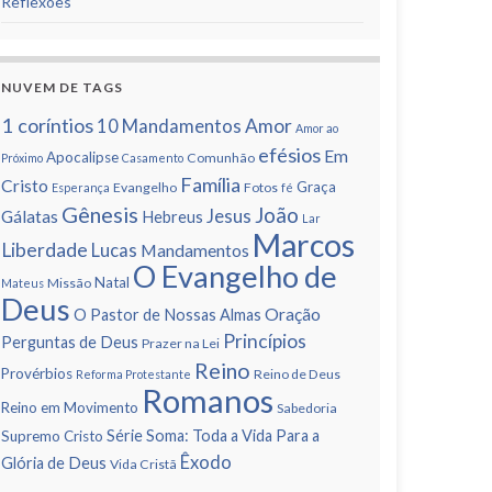
Reflexões
NUVEM DE TAGS
1 corí­ntios
Amor
10 Mandamentos
Amor ao
efésios
Em
Apocalipse
Comunhão
Próximo
Casamento
Famí­lia
Cristo
Graça
Evangelho
Fotos
Esperança
fé
Gênesis
João
Jesus
Gálatas
Hebreus
Lar
Marcos
Liberdade
Lucas
Mandamentos
O Evangelho de
Natal
Missão
Mateus
Deus
Oração
O Pastor de Nossas Almas
Princí­pios
Perguntas de Deus
Prazer na Lei
Reino
Provérbios
Reino de Deus
Reforma Protestante
Romanos
Reino em Movimento
Sabedoria
Série Soma: Toda a Vida Para a
Supremo Cristo
Êxodo
Glória de Deus
Vida Cristã