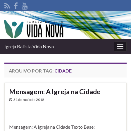
Igreja Batista Vida Nova
Alter
nave
ARQUIVO POR TAG:
CIDADE
Mensagem: A Igreja na Cidade
31 de maio de 2018
Mensagem: A Igreja na Cidade Texto Base: