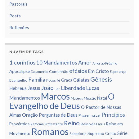
Pastorais
Posts
Reflexões
NUVEM DE TAGS
1 corí­ntios
Amor
10 Mandamentos
Amor ao Próximo
efésios
Em Cristo
Apocalipse
Comunhão
Casamento
Esperança
Gênesis
Famí­lia
Gálatas
Graça
Evangelho
Fotos
fé
João
Liberdade
Jesus
Lucas
Hebreus
Lar
Marcos
O
Mandamentos
Natal
Missão
Mateus
Evangelho de Deus
O Pastor de Nossas
Princí­pios
Oração
Almas
Perguntas de Deus
Prazer na Lei
Reino
Provérbios
Reino em
Reino de Deus
Reforma Protestante
Romanos
Série
Movimento
Supremo Cristo
Sabedoria