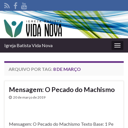
Igreja Batista Vida Nova
Alter
nave
ARQUIVO POR TAG:
8 DE MARÇO
Mensagem: O Pecado do Machismo
20 de março de 2019
Mensagem: O Pecado do Machismo Texto Base: 1 Pe