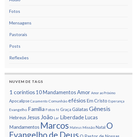
Fotos
Mensagens
Pastorais
Posts
Reflexões
NUVEM DE TAGS
1 corí­ntios
Amor
10 Mandamentos
Amor ao Próximo
efésios
Em Cristo
Apocalipse
Comunhão
Casamento
Esperança
Gênesis
Famí­lia
Gálatas
Graça
Evangelho
Fotos
fé
João
Liberdade
Jesus
Lucas
Hebreus
Lar
Marcos
O
Mandamentos
Natal
Missão
Mateus
Evangelho de Deus
O Pastor de Nossas