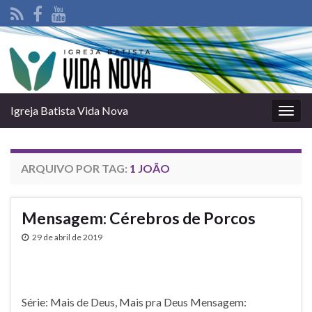
Igreja Batista Vida Nova
Alter
nave
ARQUIVO POR TAG:
1 JOÃO
Mensagem: Cérebros de Porcos
29 de abril de 2019
Série: Mais de Deus, Mais pra Deus Mensagem: