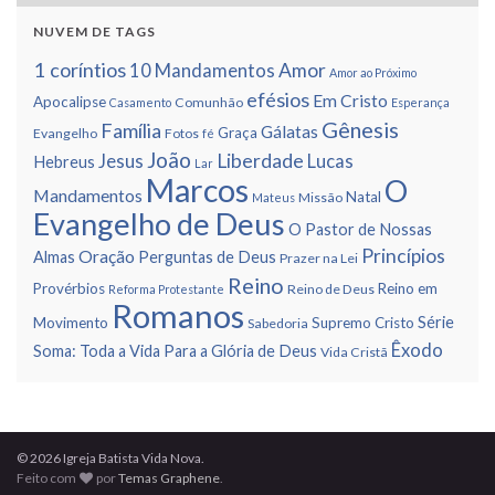
NUVEM DE TAGS
1 corí­ntios
Amor
10 Mandamentos
Amor ao Próximo
efésios
Em Cristo
Apocalipse
Comunhão
Casamento
Esperança
Gênesis
Famí­lia
Gálatas
Graça
Evangelho
Fotos
fé
João
Liberdade
Jesus
Lucas
Hebreus
Lar
Marcos
O
Mandamentos
Natal
Missão
Mateus
Evangelho de Deus
O Pastor de Nossas
Princí­pios
Oração
Almas
Perguntas de Deus
Prazer na Lei
Reino
Provérbios
Reino em
Reino de Deus
Reforma Protestante
Romanos
Série
Movimento
Supremo Cristo
Sabedoria
Êxodo
Soma: Toda a Vida Para a Glória de Deus
Vida Cristã
© 2026 Igreja Batista Vida Nova.
Feito com
por
Temas Graphene
.