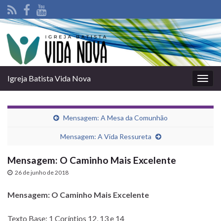
Igreja Batista Vida Nova
Alter
nave
Mensagem: A Mesa da Comunhão
Mensagem: A Vida Ressureta
Mensagem: O Caminho Mais Excelente
26 de junho de 2018
Mensagem: O Caminho Mais Excelente
Texto Base: 1 Corí­ntios 12, 13 e 14