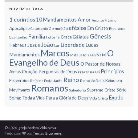
NUVEM DE TAGS
1 corí­ntios
Amor
10 Mandamentos
Amor ao Próximo
efésios
Em Cristo
Apocalipse
Comunhão
Casamento
Esperança
Gênesis
Famí­lia
Gálatas
Graça
Evangelho
Fotos
fé
João
Liberdade
Jesus
Lucas
Hebreus
Lar
Marcos
O
Mandamentos
Natal
Missão
Mateus
Evangelho de Deus
O Pastor de Nossas
Princí­pios
Oração
Almas
Perguntas de Deus
Prazer na Lei
Reino
Provérbios
Reino em
Reino de Deus
Reforma Protestante
Romanos
Série
Movimento
Supremo Cristo
Sabedoria
Êxodo
Soma: Toda a Vida Para a Glória de Deus
Vida Cristã
© 2026 Igreja Batista Vida Nova.
Feito com
por
Temas Graphene
.