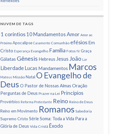
Reflexões
NUVEM DE TAGS
1 corí­ntios
Amor
10 Mandamentos
Amor ao
efésios
Em
Apocalipse
Comunhão
Próximo
Casamento
Famí­lia
Cristo
Graça
Evangelho
Fotos
Esperança
fé
Gênesis
João
Jesus
Gálatas
Hebreus
Lar
Marcos
Liberdade
Lucas
Mandamentos
O Evangelho de
Natal
Missão
Mateus
Deus
Oração
O Pastor de Nossas Almas
Princí­pios
Perguntas de Deus
Prazer na Lei
Reino
Provérbios
Reino de Deus
Reforma Protestante
Romanos
Reino em Movimento
Sabedoria
Série Soma: Toda a Vida Para a
Supremo Cristo
Êxodo
Glória de Deus
Vida Cristã