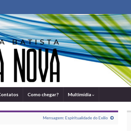
Contatos
Como chegar?
Multimídia
Mensagem: Espiritualidade do Exí­lio