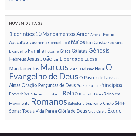
NUVEM DE TAGS
1 corí­ntios
Amor
10 Mandamentos
Amor ao Próximo
efésios
Em Cristo
Apocalipse
Comunhão
Casamento
Esperança
Gênesis
Famí­lia
Gálatas
Graça
Evangelho
Fotos
fé
João
Liberdade
Jesus
Lucas
Hebreus
Lar
Marcos
O
Mandamentos
Natal
Missão
Mateus
Evangelho de Deus
O Pastor de Nossas
Princí­pios
Oração
Almas
Perguntas de Deus
Prazer na Lei
Reino
Provérbios
Reino em
Reino de Deus
Reforma Protestante
Romanos
Série
Movimento
Supremo Cristo
Sabedoria
Êxodo
Soma: Toda a Vida Para a Glória de Deus
Vida Cristã