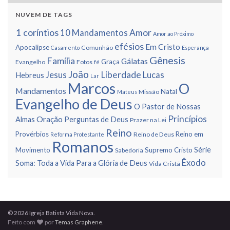
NUVEM DE TAGS
1 corí­ntios
Amor
10 Mandamentos
Amor ao Próximo
efésios
Em Cristo
Apocalipse
Comunhão
Casamento
Esperança
Gênesis
Famí­lia
Gálatas
Graça
Evangelho
Fotos
fé
João
Liberdade
Jesus
Lucas
Hebreus
Lar
Marcos
O
Mandamentos
Natal
Missão
Mateus
Evangelho de Deus
O Pastor de Nossas
Princí­pios
Oração
Almas
Perguntas de Deus
Prazer na Lei
Reino
Provérbios
Reino em
Reino de Deus
Reforma Protestante
Romanos
Série
Movimento
Supremo Cristo
Sabedoria
Êxodo
Soma: Toda a Vida Para a Glória de Deus
Vida Cristã
© 2026 Igreja Batista Vida Nova.
Feito com
por
Temas Graphene
.