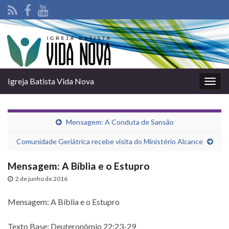
Igreja Batista Vida Nova
Alter
nave
Mensagem: A Conduta de Sansão
Comunidade Geriátrica recebe visita do Ministério Alcance
Mensagem: A Bí­blia e o Estupro
2 de junho de 2016
Mensagem: A Bí­blia e o Estupro
Texto Base: Deuteronômio 22:23-29