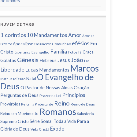
Reflexões
NUVEM DE TAGS
1 corí­ntios
Amor
10 Mandamentos
Amor ao
efésios
Em
Apocalipse
Comunhão
Próximo
Casamento
Famí­lia
Cristo
Graça
Evangelho
Fotos
Esperança
fé
Gênesis
João
Jesus
Gálatas
Hebreus
Lar
Marcos
Liberdade
Lucas
Mandamentos
O Evangelho de
Natal
Missão
Mateus
Deus
Oração
O Pastor de Nossas Almas
Princí­pios
Perguntas de Deus
Prazer na Lei
Reino
Provérbios
Reino de Deus
Reforma Protestante
Romanos
Reino em Movimento
Sabedoria
Série Soma: Toda a Vida Para a
Supremo Cristo
Êxodo
Glória de Deus
Vida Cristã