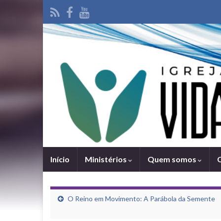
Iní­cio
Ministérios
Quem somos
O Reino em Movimento: A Parábola da Semente