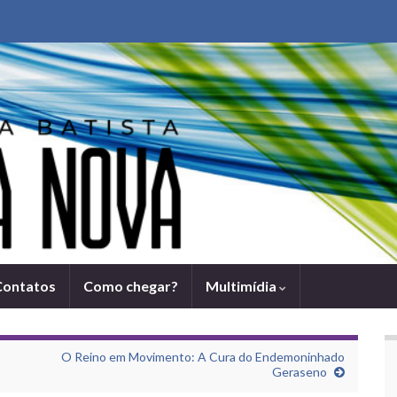
Contatos
Como chegar?
Multimídia
O Reino em Movimento: A Cura do Endemoninhado
Geraseno