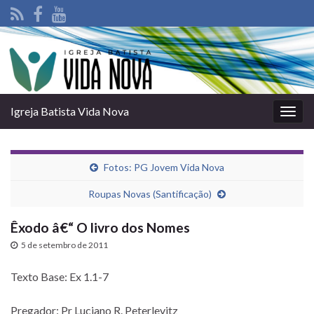
Igreja Batista Vida Nova
Alter
nave
Fotos: PG Jovem Vida Nova
Roupas Novas (Santificação)
Êxodo â€“ O livro dos Nomes
5 de setembro de 2011
Texto Base: Ex 1.1-7
Pregador: Pr Luciano R. Peterlevitz