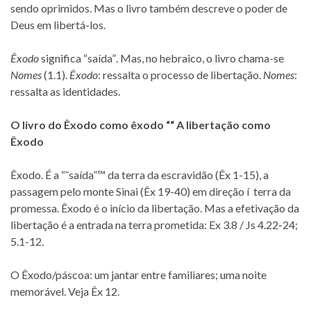
sendo oprimidos. Mas o livro também descreve o poder de
Deus em libertá-los.
Êxodo
significa “saí­da”. Mas, no hebraico, o livro chama-se
Nomes
(1.1).
Êxodo
: ressalta o processo de libertação.
Nomes
:
ressalta as identidades.
O livro do Êxodo como êxodo ““ A libertação como
Êxodo
Êxodo. É a “˜saí­da”™ da terra da escravidão (Êx 1-15), a
passagem pelo monte Sinai (Êx 19-40) em direção í terra da
promessa. Êxodo é o iní­cio da libertação. Mas a efetivação da
libertação é a entrada na terra prometida: Ex 3.8 / Js 4.22-24;
5.1-12.
O Êxodo/páscoa: um jantar entre familiares; uma noite
memorável. Veja Êx 12.