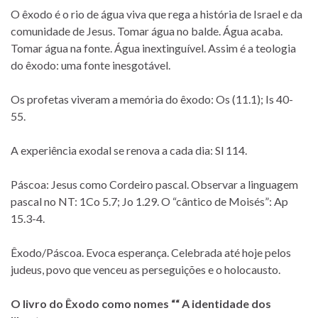
O êxodo é o rio de água viva que rega a história de Israel e da
comunidade de Jesus. Tomar água no balde. Água acaba.
Tomar água na fonte. Água inextinguí­vel. Assim é a teologia
do êxodo: uma fonte inesgotável.
Os profetas viveram a memória do êxodo: Os (11.1); Is 40-
55.
A experiência exodal se renova a cada dia: Sl 114.
Páscoa: Jesus como Cordeiro pascal. Observar a linguagem
pascal no NT: 1Co 5.7; Jo 1.29. O “cântico de Moisés”: Ap
15.3-4.
Êxodo/Páscoa. Evoca esperança. Celebrada até hoje pelos
judeus, povo que venceu as perseguições e o holocausto.
O livro do Êxodo como nomes ““ A identidade dos