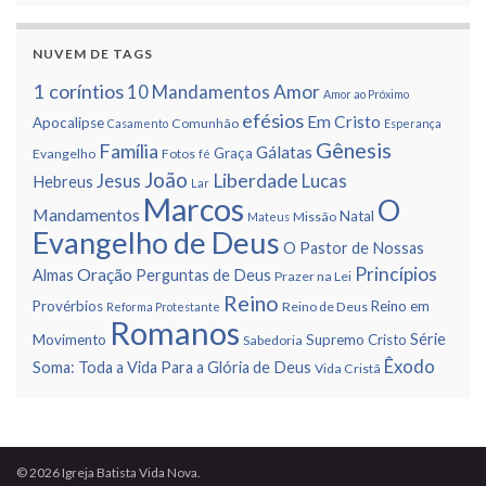
NUVEM DE TAGS
1 corí­ntios
Amor
10 Mandamentos
Amor ao Próximo
efésios
Em Cristo
Apocalipse
Comunhão
Casamento
Esperança
Gênesis
Famí­lia
Gálatas
Graça
Evangelho
Fotos
fé
João
Liberdade
Jesus
Lucas
Hebreus
Lar
Marcos
O
Mandamentos
Natal
Missão
Mateus
Evangelho de Deus
O Pastor de Nossas
Princí­pios
Oração
Almas
Perguntas de Deus
Prazer na Lei
Reino
Provérbios
Reino em
Reino de Deus
Reforma Protestante
Romanos
Série
Movimento
Supremo Cristo
Sabedoria
Êxodo
Soma: Toda a Vida Para a Glória de Deus
Vida Cristã
© 2026 Igreja Batista Vida Nova.