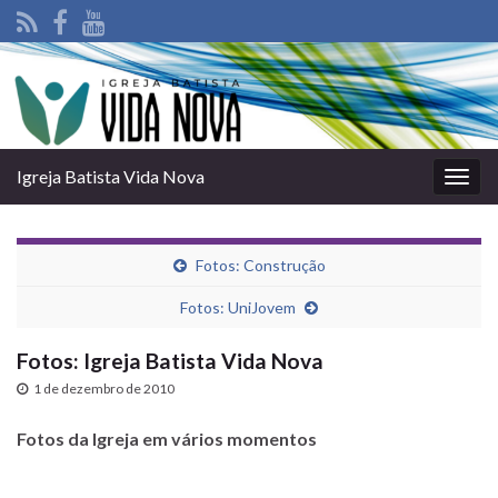
Igreja Batista Vida Nova
Alter
nave
Fotos: Construção
Fotos: UniJovem
Fotos: Igreja Batista Vida Nova
1 de dezembro de 2010
Fotos da Igreja em vários momentos