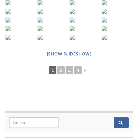
[SHOW SLIDESHOW]
1
2
...
4
►
Search for: