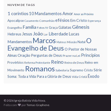
NUVEM DE TAGS
1 corí­ntios
Amor
10 Mandamentos
Amor ao Próximo
efésios
Em Cristo
Apocalipse
Comunhão
Casamento
Esperança
Gênesis
Famí­lia
Gálatas
Graça
Evangelho
Fotos
fé
João
Liberdade
Jesus
Lucas
Hebreus
Lar
Marcos
O
Mandamentos
Natal
Missão
Mateus
Evangelho de Deus
O Pastor de Nossas
Princí­pios
Oração
Almas
Perguntas de Deus
Prazer na Lei
Reino
Provérbios
Reino em
Reino de Deus
Reforma Protestante
Romanos
Série
Movimento
Supremo Cristo
Sabedoria
Êxodo
Soma: Toda a Vida Para a Glória de Deus
Vida Cristã
© 2026 Igreja Batista Vida Nova.
Feito com
por
Temas Graphene
.