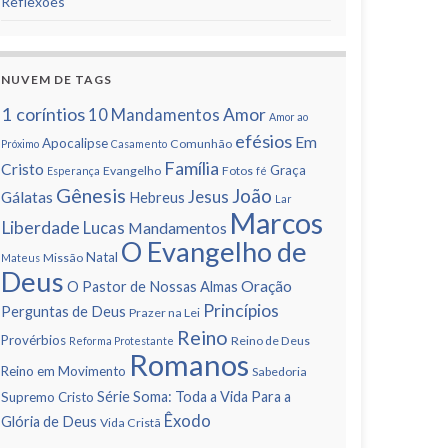
Reflexões
NUVEM DE TAGS
1 corí­ntios
Amor
10 Mandamentos
Amor ao
efésios
Em
Apocalipse
Comunhão
Próximo
Casamento
Famí­lia
Cristo
Graça
Evangelho
Fotos
Esperança
fé
Gênesis
João
Jesus
Gálatas
Hebreus
Lar
Marcos
Liberdade
Lucas
Mandamentos
O Evangelho de
Natal
Missão
Mateus
Deus
Oração
O Pastor de Nossas Almas
Princí­pios
Perguntas de Deus
Prazer na Lei
Reino
Provérbios
Reino de Deus
Reforma Protestante
Romanos
Reino em Movimento
Sabedoria
Série Soma: Toda a Vida Para a
Supremo Cristo
Êxodo
Glória de Deus
Vida Cristã