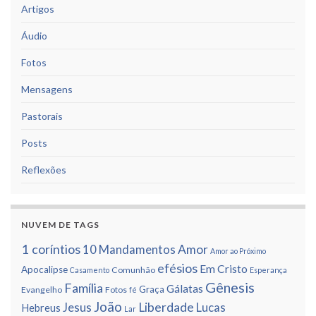
Artigos
Áudio
Fotos
Mensagens
Pastorais
Posts
Reflexões
NUVEM DE TAGS
1 corí­ntios
Amor
10 Mandamentos
Amor ao Próximo
efésios
Em Cristo
Apocalipse
Comunhão
Casamento
Esperança
Gênesis
Famí­lia
Gálatas
Graça
Evangelho
Fotos
fé
João
Liberdade
Jesus
Lucas
Hebreus
Lar