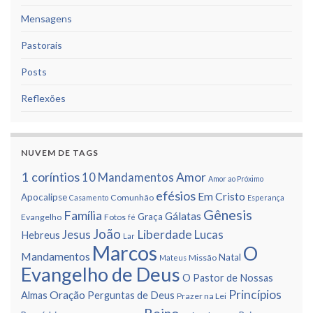
Mensagens
Pastorais
Posts
Reflexões
NUVEM DE TAGS
1 corí­ntios
Amor
10 Mandamentos
Amor ao Próximo
efésios
Em Cristo
Apocalipse
Comunhão
Casamento
Esperança
Gênesis
Famí­lia
Gálatas
Graça
Evangelho
Fotos
fé
João
Liberdade
Jesus
Lucas
Hebreus
Lar
Marcos
O
Mandamentos
Natal
Missão
Mateus
Evangelho de Deus
O Pastor de Nossas
Princí­pios
Oração
Almas
Perguntas de Deus
Prazer na Lei
Reino