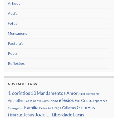
Artigos
Áudio
Fotos
Mensagens
Pastorais
Posts
Reflexões
NUVEM DE TAGS
1 corí­ntios
Amor
10 Mandamentos
Amor ao Próximo
efésios
Em Cristo
Apocalipse
Comunhão
Casamento
Esperança
Gênesis
Famí­lia
Gálatas
Graça
Evangelho
Fotos
fé
João
Liberdade
Jesus
Lucas
Hebreus
Lar