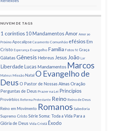
Reflexões
NUVEM DE TAGS
1 corí­ntios
Amor
10 Mandamentos
Amor ao
efésios
Em
Apocalipse
Comunhão
Próximo
Casamento
Famí­lia
Cristo
Graça
Evangelho
Fotos
Esperança
fé
Gênesis
João
Jesus
Gálatas
Hebreus
Lar
Marcos
Liberdade
Lucas
Mandamentos
O Evangelho de
Natal
Missão
Mateus
Deus
Oração
O Pastor de Nossas Almas
Princí­pios
Perguntas de Deus
Prazer na Lei
Reino
Provérbios
Reino de Deus
Reforma Protestante
Romanos
Reino em Movimento
Sabedoria
Série Soma: Toda a Vida Para a
Supremo Cristo
Êxodo
Glória de Deus
Vida Cristã